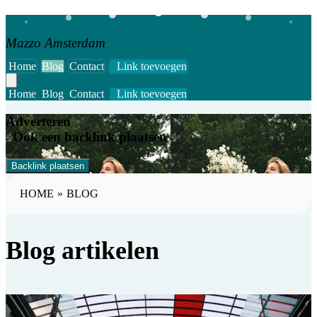
Mazzo Amsterdam
Home
Blog
Contact
Link toevoegen
Home
Blog
Contact
Link toevoegen
Adverteren
Ook een backlink plaatsen
Backlink plaatsen
HOME
»
BLOG
Blog artikelen