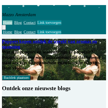
Mazzo Amsterdam
Home
Blog
Contact
Link toevoegen
Home
Blog
Contact
Link toevoegen
Poppers kopen ontdek de wereld van aromas en
spanning
Wat zijn poppers en waarom zijn ze populair?
Poppers zijn een soort inhalatiemiddel dat bekend
staat om zijn ontspannende en euforische effecten.
Deze vloeist...
Backlink plaatsen
Ontdek onze
nieuwste blogs